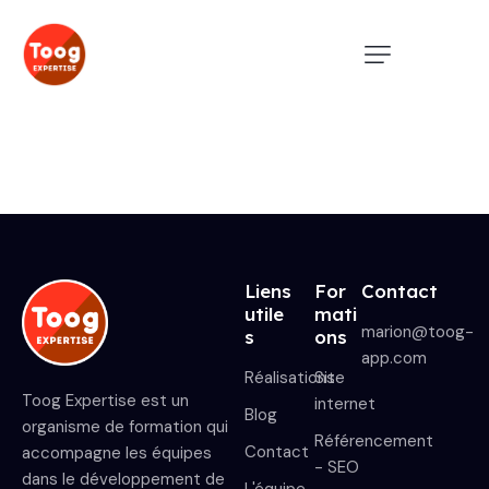
Liens
For
Contact
utile
mati
marion@toog-
s
ons
app.com
Réalisations
Site
Toog Expertise est un
internet
Blog
organisme de formation qui
Référencement
Contact
accompagne les équipes
- SEO
dans le développement de