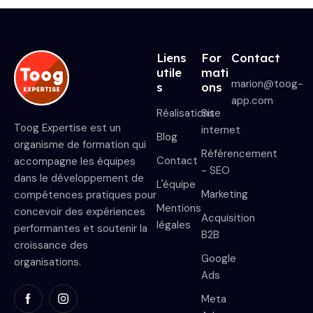
Liens
For
Contact
utile
mati
marion@toog-
s
ons
app.com
Réalisations
Site
Toog Expertise est un
internet
Blog
organisme de formation qui
Référencement
Contact
accompagne les équipes
- SEO
dans le développement de
L'équipe
Marketing
compétences pratiques pour
Mentions
concevoir des expériences
Acquisition
légales
performantes et soutenir la
B2B
croissance des
Google
organisations.
Ads
Meta