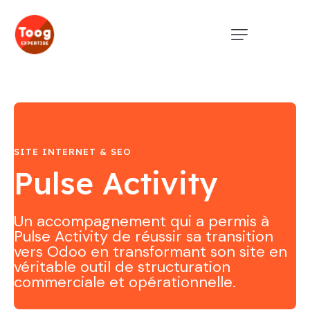
SITE INTERNET & SEO
Pulse Activity
Un accompagnement qui a permis à
Pulse Activity de réussir sa transition
vers Odoo en transformant son site en
véritable outil de structuration
commerciale et opérationnelle.