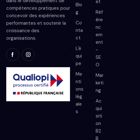
dans le développement de
et
Blo
compétences pratiques pour
g
Réf
concevoir des expériences
ére
Co
performantes et soutenir la
nc
nta
croissance des
em
ct
organisations.
ent
L'é
-
qui
SE
pe
O
Me
Mar
nti
keti
ons
ng
lég
Ac
ale
qui
s
siti
on
B2
B