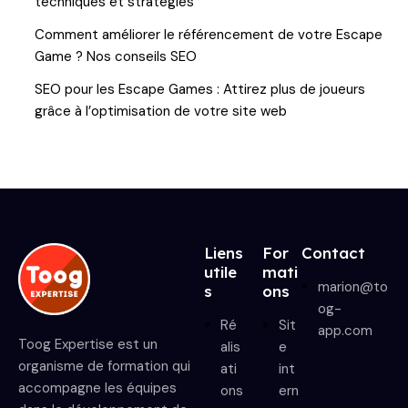
techniques et stratégies
Comment améliorer le référencement de votre Escape
Game ? Nos conseils SEO
SEO pour les Escape Games : Attirez plus de joueurs
grâce à l’optimisation de votre site web
Liens
For
Contact
utile
mati
marion@to
s
ons
og-
Ré
Sit
app.com
Toog Expertise est un
alis
e
organisme de formation qui
ati
int
accompagne les équipes
ons
ern